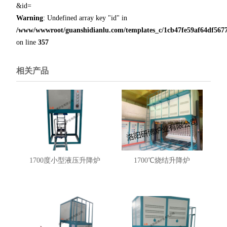
&id=
Warning
: Undefined array key "id" in
/www/wwwroot/guanshidianlu.com/templates_c/1cb47fe59af64df5677
on line
357
相关产品
1700度小型液压升降炉
1700℃烧结升降炉