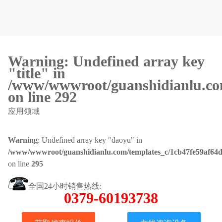
Warning
: Undefined array key
"title" in
/www/wwwroot/guanshidianlu.com
on line
292
应用领域
Warning
: Undefined array key "daoyu" in
/www/wwwroot/guanshidianlu.com/templates_c/1cb47fe59af64d
on line
295
全国24小时销售热线:
0379-60193738