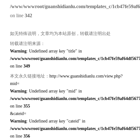
/www/wwwroot/guanshidianlu.com/templates_c/1cb47fe59af6
on line
342
如无特殊说明，文章均为本站原创，转载请注明出处
转载请注明来源：
Warning
: Undefined array key "title" in
/www/wwwroot/guanshidianlu.com/templates_c/1cb47fe59af64df5677
on line
349
本文永久链接地址：
http://www.guanshidianlu.com/view.php?
mid=
Warning
: Undefined array key "mid" in
/www/wwwroot/guanshidianlu.com/templates_c/1cb47fe59af64df5677
on line
355
&cateid=
Warning
: Undefined array key "cateid" in
/www/wwwroot/guanshidianlu.com/templates_c/1cb47fe59af64df5677
on line
356