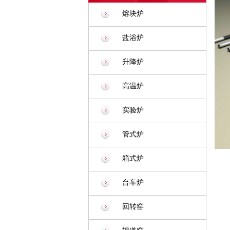
熔块炉
盐浴炉
升降炉
高温炉
实验炉
管式炉
箱式炉
台车炉
回转窑