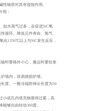
碱性物质对其有侵蚀作用。
作用：
。如水蒸气过多，会促进SiC氧
生恶性循环。降低元件寿命。氢气
C氧化1350℃以上与SiC发生反应，
运输时要格外小心，搬运时要轻拿
入炉墙内，容易烧损炉墙。
长度。一般冷端部伸出长度为50
炉孔过小或孔内填充物塞得过紧，高
能够自由转动360度。