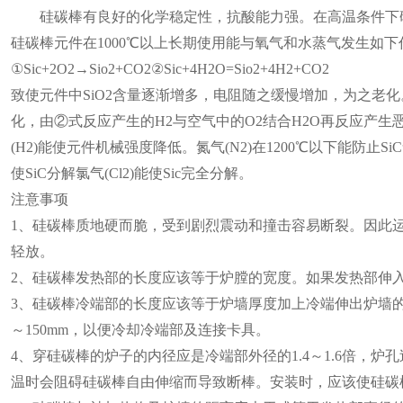
硅碳棒有良好的化学稳定性，抗酸能力强。在高温条件下
硅碳棒元件在1000℃以上长期使用能与氧气和水蒸气发生如下
①Sic+2O2→Sio2+CO2②Sic+4H2O=Sio2+4H2+CO2
致使元件中SiO2含量逐渐增多，电阻随之缓慢增加，为之老化
化，由②式反应产生的H2与空气中的O2结合H2O再反应产
(H2)能使元件机械强度降低。氮气(N2)在1200℃以下能防止Si
使SiC分解氯气(Cl2)能使Sic完全分解。
注意事项
1、硅碳棒质地硬而脆，受到剧烈震动和撞击容易断裂。因此
轻放。
2、硅碳棒发热部的长度应该等于炉膛的宽度。如果发热部伸
3、硅碳棒冷端部的长度应该等于炉墙厚度加上冷端伸出炉墙的
～150mm，以便冷却冷端部及连接卡具。
4、穿硅碳棒的炉子的内径应是冷端部外径的1.4～1.6倍，
温时会阻碍硅碳棒自由伸缩而导致断棒。安装时，应该使硅碳棒