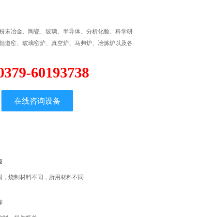
粉末冶金、陶瓷、玻璃、半导体、分析化验、科学研
辊道窑、玻璃窑炉、真空炉、马弗炉、冶炼炉以及各
0379-60193738
在线咨询设备
级
同，烧制材料不同，所用材料不同
作