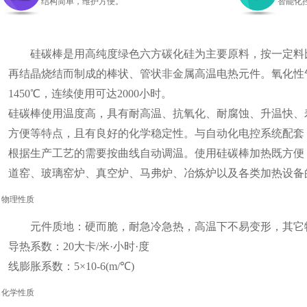
结构简单，维护方便。
智能化
硅碳棒是用高纯度绿色六方碳化硅为主要原料，按一定料比
再结晶烧结而制成的棒状、管状非金属高温电热元件。氧化性
1450℃，连续使用可达2000小时。
硅碳棒使用温度高，具有耐高温、抗氧化、耐腐蚀、升温快、
方便等特点，且有良好的化学稳定性。与自动化电控系统配套
根据生产工艺的需要按曲线自动调温。使用硅碳棒加热既方便
道窑、玻璃窑炉、真空炉、马弗炉、冶炼炉以及各类加热设备
物理性质
元件质地：硬而脆，耐急冷急热，高温下不易变形，其它
导热系数：20大卡/米·小时·度
线膨胀系数：5×10-6(m/℃)
化学性质