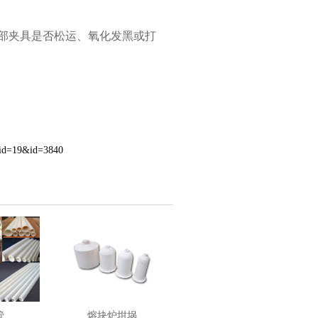
端部夹具是否松运、氧化发黑或打
eid=19&id=3840
管
熔块炉坩埚