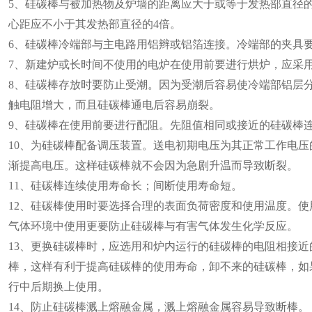
5、硅碳棒与被加热物及炉墙的距离应大于或等于发热部直径
心距应不小于其发热部直径的4倍。
6、硅碳棒冷端部与主电路用铝辫或铝箔连接。冷端部的夹具
7、新建炉或长时间不使用的电炉在使用前要进行烘炉，应采
8、硅碳棒存放时要防止受潮。因为受潮后容易使冷端部铝层
触电阻增大，而且硅碳棒通电后容易崩裂。
9、硅碳棒在使用前要进行配阻。先阻值相同或接近的硅碳棒
10、为硅碳棒配备调压装置。送电初期电压为其正常工作电
渐提高电压。这样硅碳棒就不会因为急剧升温而导致断裂。
11、硅碳棒连续使用寿命长；间断使用寿命短。
12、硅碳棒使用时要选择合理的表面负荷密度和使用温度。使用
气体环境中使用更要防止硅碳棒与有害气体发生化学反应。
13、更换硅碳棒时，应选用和炉内运行的硅碳棒的电阻相接
棒，这样有利于提高硅碳棒的使用寿命，卸不来的硅碳棒，如
行中后期换上使用。
14、防止硅碳棒溅上熔融金属，溅上熔融金属容易导致断棒。