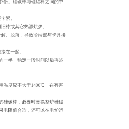
的3倍。硅碳棒与硅碳棒之间的中
要卡紧。
用旧棒或其它热源烘炉。
分解、脱落，导致冷端部与卡具接
连接在一起。
压的一半，稳定一段时间以后再逐
温度应不大于1400℃；在有害
近的硅碳棒，必要时更换整炉硅碳
果电阻值合适，还可以在电炉运