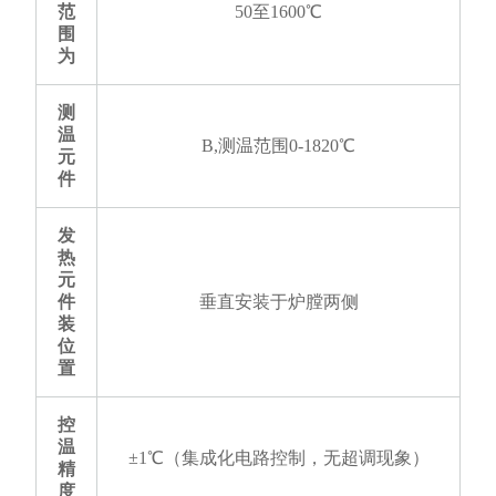
范
50至1600℃
围
为
测
温
B,测温范围0-1820℃
元
件
发
热
元
件
垂直安装于炉膛两侧
装
位
置
控
温
±1℃（集成化电路控制，无超调现象）
精
度