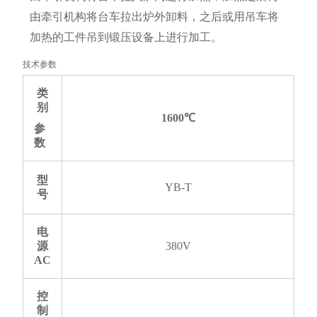
由牵引机构将台车拉出炉外卸料，之后或用吊车将
加热的工件吊到锻压设备上进行加工。
技术参数
类
别
1600
℃
参
数
型
YB-T
号
电
源
380V
AC
控
制