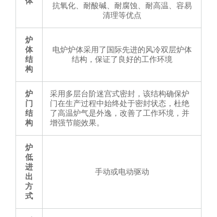
体
抗氧化、耐酸碱、耐腐蚀、耐高温、容易
清理等优点
炉
体
电炉炉体采用了国际先进的风冷双层炉体
结
结构，保证了良好的工作环境
构
炉
采用多层台阶迷宫式密封，该结构确保炉
门
门在生产过程中始终处于密封状态，杜绝
结
了高温炉气是外逸，改善了工作环境，并
构
增强节能效果。
炉
低
进
手动或电动驱动
出
方
式