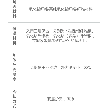
耐
火
氧化铝纤维/高纯氧化铝纤维/纤维材料
材
料
保
采用三层保温，分别为：硅酸铝纤维板、
温
氧化铝纤维板、氧化铝（多晶）纤维板，
材
节能效果是老式电炉的80%以上。
料
炉
体
外
长期使用不停炉，外壳温度小于55℃
壳
温
度
冷
却
双层炉壳，风冷
方
式