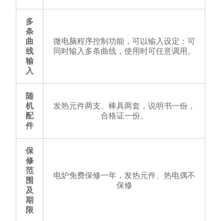
多
条
曲
微电脑程序控制功能，可以输入设定：可
线
同时输入多条曲线，使用时可任意调用。
输
入
随
机
发热元件两支、棒具两套，说明书一份，
配
合格证一份。
件
保
修
范
电炉免费保修一年，发热元件、热电偶不
围
保修
及
期
限