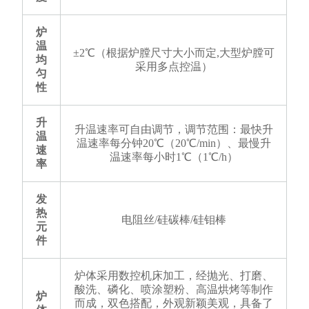
炉
温
±2℃（根据炉膛尺寸大小而定,大型炉膛可
均
采用多点控温）
匀
性
升
升温速率可自由调节，调节范围：最快升
温
温速率每分钟20℃（20℃/min）、最慢升
速
温速率每小时1℃（1℃/h）
率
发
热
电阻丝/硅碳棒/硅钼棒
元
件
炉体采用数控机床加工，经抛光、打磨、
酸洗、磷化、喷涂塑粉、高温烘烤等制作
炉
而成，双色搭配，外观新颖美观，具备了