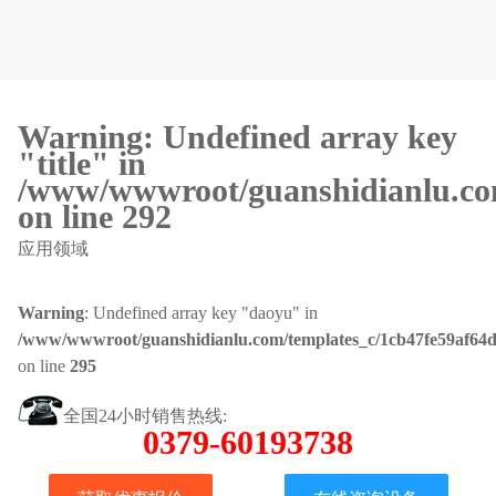
Warning
: Undefined array key
"title" in
/www/wwwroot/guanshidianlu.com
on line
292
应用领域
Warning
: Undefined array key "daoyu" in
/www/wwwroot/guanshidianlu.com/templates_c/1cb47fe59af64d
on line
295
全国24小时销售热线:
0379-60193738