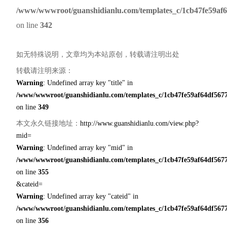
/www/wwwroot/guanshidianlu.com/templates_c/1cb47fe59af6
on line
342
如无特殊说明，文章均为本站原创，转载请注明出处
转载请注明来源：
Warning
: Undefined array key "title" in
/www/wwwroot/guanshidianlu.com/templates_c/1cb47fe59af64df5677
on line
349
本文永久链接地址：
http://www.guanshidianlu.com/view.php?
mid=
Warning
: Undefined array key "mid" in
/www/wwwroot/guanshidianlu.com/templates_c/1cb47fe59af64df5677
on line
355
&cateid=
Warning
: Undefined array key "cateid" in
/www/wwwroot/guanshidianlu.com/templates_c/1cb47fe59af64df5677
on line
356